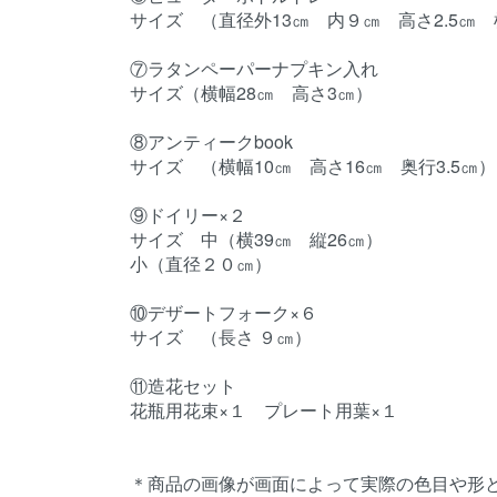
サイズ （直径外13㎝ 内９㎝ 高さ2.5㎝ 
⑦ラタンペーパーナプキン入れ
サイズ（横幅28㎝ 高さ3㎝）
⑧アンティークbook
サイズ （横幅10㎝ 高さ16㎝ 奥行3.5㎝）
⑨ドイリー×２
サイズ 中（横39㎝ 縦26㎝）
小（直径２０㎝）
⑩デザートフォーク×６
サイズ （長さ ９㎝）
⑪造花セット
花瓶用花束×１ プレート用葉×１
＊商品の画像が画面によって実際の色目や形